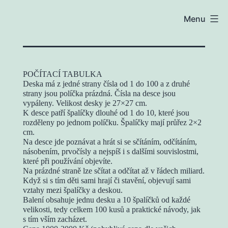
Přejít
Menu
k
obsahu
POČÍTACÍ TABULKA
Deska má z jedné strany čísla od 1 do 100 a z druhé
strany jsou políčka prázdná. Čísla na desce jsou
vypáleny. Velikost desky je 27×27 cm.
K desce patří špalíčky dlouhé od 1 do 10, které jsou
rozděleny po jednom políčku. Špalíčky mají průřez 2×2
cm.
Na desce jde poznávat a hrát si se sčítáním, odčítáním,
násobením, prvočísly a nejspíš i s dalšími souvislostmi,
které při používání objevíte.
Na prázdné straně lze sčítat a odčítat až v řádech miliard.
Když si s tím děti sami hrají či stavění, objevují sami
vztahy mezi špalíčky a deskou.
Balení obsahuje jednu desku a 10 špalíčků od každé
velikosti, tedy celkem 100 kusů a praktické návody, jak
s tím vším zacházet.