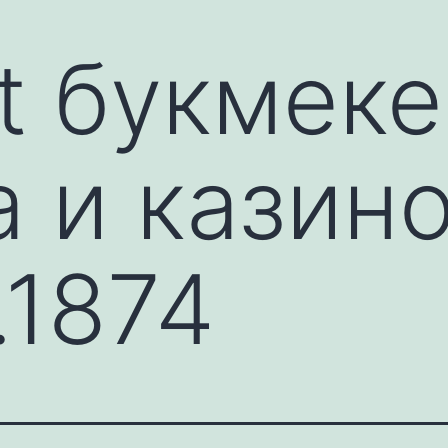
t букмеке
а и казин
.1874