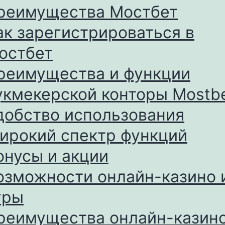
реимущества Мостбет
ак зарегистрироваться в
остбет
реимущества и функции
укмекерской конторы Mostb
добство использования
ирокий спектр функций
онусы и акции
озможности онлайн-казино 
гры
реимущества онлайн-казин