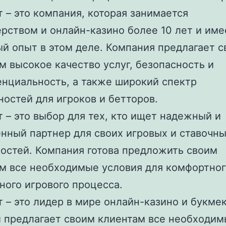
 – это компания, которая занимается
рством и онлайн-казино более 10 лет и име
й опыт в этом деле. Компания предлагает 
м высокое качество услуг, безопасность и
нциальность, а также широкий спектр
остей для игроков и бетторов.
 – это выбор для тех, кто ищет надежный и
нный партнер для своих игровых и ставочн
остей. Компания готова предложить своим
м все необходимые условия для комфортног
ного игрового процесса.
 – это лидер в мире онлайн-казино и букме
 предлагает своим клиентам все необходи