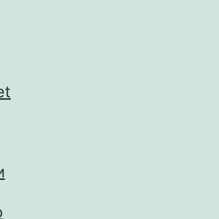
et
и
о