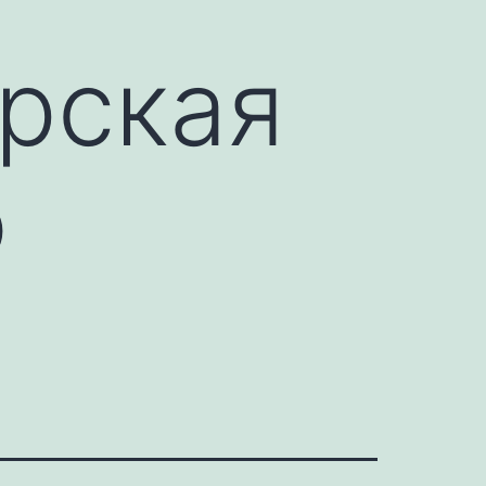
рская
о