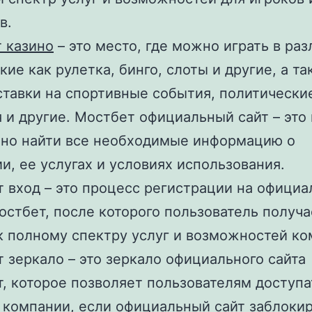
в.
 казино
– это место, где можно играть в ра
акие как рулетка, бинго, слоты и другие, а т
ставки на спортивные события, политически
 и другие. Мостбет официальный сайт – это 
но найти все необходимые информацию о
и, ее услугах и условиях использования.
 вход – это процесс регистрации на офици
остбет, после которого пользователь получа
к полному спектру услуг и возможностей ко
 зеркало – это зеркало официального сайта
, которое позволяет пользователям доступа
 компании, если официальный сайт заблокир