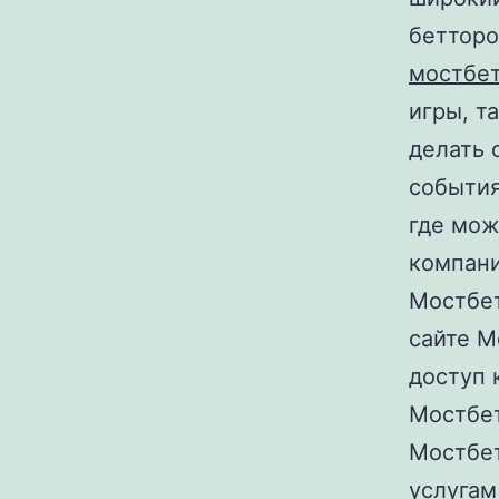
бетторо
мостбет
игры, т
делать 
события
где мож
компани
Мостбет
сайте М
доступ 
Мостбет
Мостбет
услугам