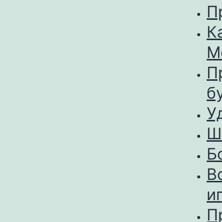
П
К
М
П
б
У
Ш
Б
В
и
П