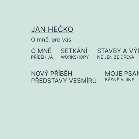
Přejít
k
obsahu
JAN HEČKO
O mně, pro vás
O MNĚ
SETKÁNÍ
STAVBY A V
PŘÍBĚH JÁ
WORKSHOPY
NÉ JEN ZE DŘEVA
NOVÝ PŘÍBĚH
MOJE PSA
PŘEDSTAVY VESMÍRU
BÁSNĚ A JINÉ