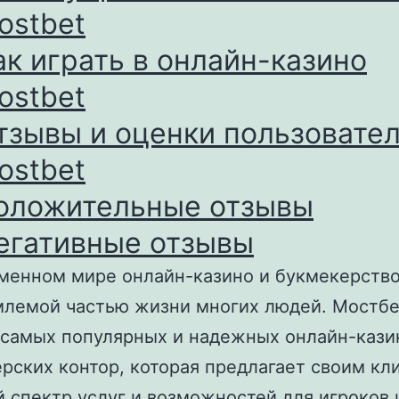
ostbet
ак играть в онлайн-казино
ostbet
тзывы и оценки пользовате
ostbet
оложительные отзывы
егативные отзывы
менном мире онлайн-казино и букмекерство
лемой частью жизни многих людей. Мостбет
 самых популярных и надежных онлайн-кази
рских контор, которая предлагает своим кл
 спектр услуг и возможностей для игроков 